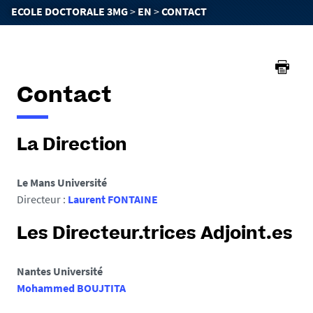
You
ECOLE DOCTORALE 3MG
EN
CONTACT
are
here :
Contact
La Direction
Le Mans Université
Directeur :
Laurent FONTAINE
Les Directeur.trices Adjoint.es
Nantes Université
Mohammed BOUJTITA