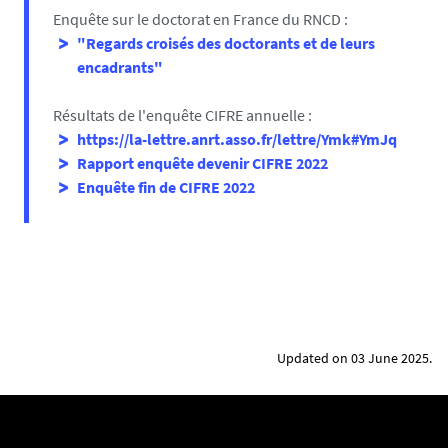
cid=YWRvdW0ubGVtYW5zQGdtYWlsLmNvbQ
Enquête sur le doctorat en France du RNCD :
"Regards croisés des doctorants et de leurs
NANTES
encadrants"
IMN-SYRA
(Institut des Matériaux de Nantes
Jean-Rouxel - Student and Young Researchers
Résultats de l'enquête CIFRE annuelle :
Association)
https://la-lettre.anrt.asso.fr/lettre/Ymk#YmJq
Rapport enquête devenir CIFRE
2022
Enquête fin de CIFRE 2022
L'association IMN-SYRA, créée en septembre 2019, vise
à développer et maintenir des relations
professionnelles ou amicales entre les actuels et
anciens étudiants ou jeunes chercheurs de l'IMN. En
créant un réseau solide, l'association s'efforce de
valoriser l'apport des jeunes générations dans la
recherche.
Updated on 03 June 2025.
Coordonnées :
Facebook :
https://www.facebook.com/groups/10646233872066