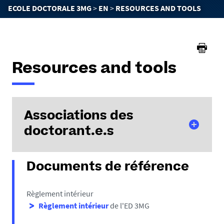
You
ECOLE DOCTORALE 3MG
EN
RESOURCES AND TOOLS
are
here :
Resources and tools
Associations des
doctorant.e.s
Documents de référence
ANGERS
Vous pouvez retrouver ici l'annuaire des
Règlement intérieur
associations de l'Université d'Angers :
Annuaire
Règlement intérieur
de l'ED 3MG
des associations - Université Angers (univ-
angers.fr)