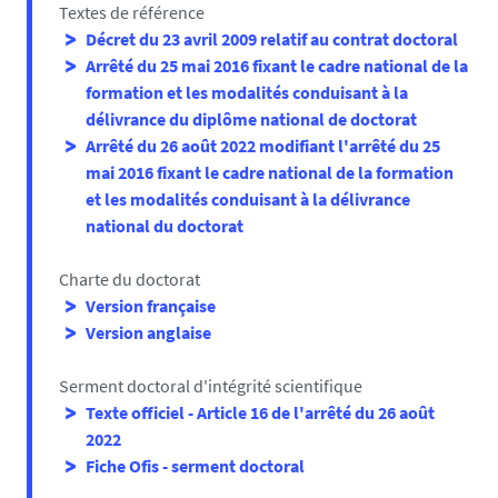
Textes de référence
Décret du 23 avril 2009 relatif au contrat doctoral
LE MANS
Arrêté du 25 mai 2016 fixant le cadre national de la
ADOUM
(Association des Doctorant.e.s de
formation et les modalités conduisant à la
l'Université du Mans)
délivrance du diplôme national de doctorat
Arrêté du 26 août 2022 modifiant l'arrêté du 25
L'association a pour objectif de favoriser les
mai 2016 fixant le cadre national de la formation
rencontres entre les doctorant·es au sein de
et les modalités conduisant à la délivrance
l'université du Mans. L'association a également pour
national du doctorat
mission la diffusion scientifique en permettant aux
doctorant·es de présenter leurs travaux. Pour joindre
Charte du doctorat
ces deux missions, l'ADOUM organise des évènements
Version française
réguliers au sein de l'université (Café Thèse) ou à
Version anglaise
l'extérieur (Thésard·es au bar). En espérant vous
retrouver nombreux·ses !
Serment doctoral d'intégrité scientifique
Coordonnées :
Texte officiel - Article 16 de l'arrêté du 26 août
Contact :
adoum@univ-lemans.fr
2022
Serveur discord :
https://discord.gg/HAeNyJdSV3
Fiche Ofis - serment doctoral
Agenda :
https://calendar.google.com/calendar/u/1?