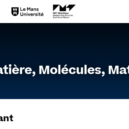
Aller
au
contenu
tière, Molécules, Ma
ant