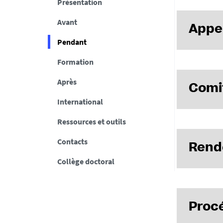
Présentation
Avant
Appel
Pendant
Formation
Appel d'off
Après
Comit
International
Ressources et outils
Dates
Contacts
Rend
Les comptes
Collège doctoral
1ère an
3ème an
JED 202
Proc
La Journée 
Techniques 